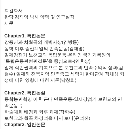
회갑화서
완당 김재영 박사 약력 및 연구실적
서문
Chapter1. 특집논문
강증산과 차월곡의 개벽사상(김방룡)
동학 이후 증산계열의 민족운동(김재영)
일제강점기 보천교의 독립운동-온라인 국가기록원의
‘독립운동관련판결문’을 중심으로-(안후상)
일제 식민권력의 기록으로 본 보천교의 민족주의적 성격(김
철수) 일제하 전북지역 민족종교 세력이 한미관계 정체성 형
성에 미친 영향에 대한 시론(남창희)
Chapter2. 특집논설
동학농민혁명 이후 근대 민족운동-일제강점기 보천교의 민
족운동-’;
학술대회 배경과 향후 과제(장학수)
보천교와 월곡 차경석을 다시 보다(윤석진)
Chapter3. 일반논문