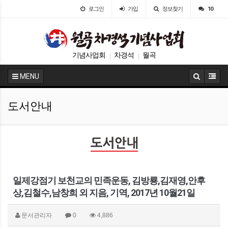
로그인
가입
정보찾기
10
기념사업회
차경석
월곡
|
|
MENU
도서안내
일제강점기 보천교의 민족운동, 김방룡,김재영,안후
상,김철수,남창희 외 지음, 기역, 2017년 10월21일
문서관리자
0
4,886