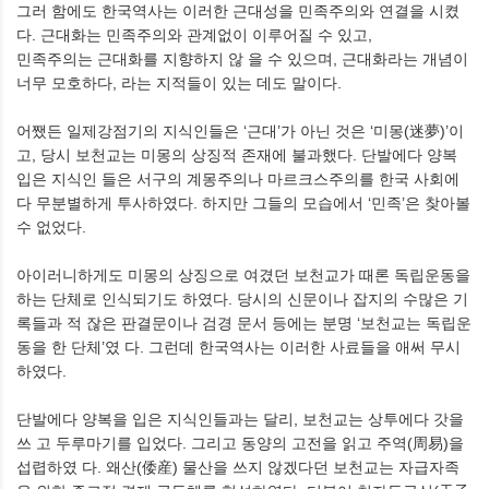
그러 함에도 한국역사는 이러한 근대성을 민족주의와 연결을 시켰
다. 근대화는 민족주의와 관계없이 이루어질 수 있고,
민족주의는 근대화를 지향하지 않 을 수 있으며, 근대화라는 개념이
너무 모호하다, 라는 지적들이 있는 데도 말이다.
어쨌든 일제강점기의 지식인들은 ‘근대’가 아닌 것은 ‘미몽(迷夢)’이
고, 당시 보천교는 미몽의 상징적 존재에 불과했다. 단발에다 양복
입은 지식인 들은 서구의 계몽주의나 마르크스주의를 한국 사회에
다 무분별하게 투사하였다. 하지만 그들의 모습에서 ‘민족’은 찾아볼
수 없었다.
아이러니하게도 미몽의 상징으로 여겼던 보천교가 때론 독립운동을
하는 단체로 인식되기도 하였다. 당시의 신문이나 잡지의 수많은 기
록들과 적 잖은 판결문이나 검경 문서 등에는 분명 ‘보천교는 독립운
동을 한 단체’였 다. 그런데 한국역사는 이러한 사료들을 애써 무시
하였다.
단발에다 양복을 입은 지식인들과는 달리, 보천교는 상투에다 갓을
쓰 고 두루마기를 입었다. 그리고 동양의 고전을 읽고 주역(周易)을
섭렵하였 다. 왜산(倭産) 물산을 쓰지 않겠다던 보천교는 자급자족