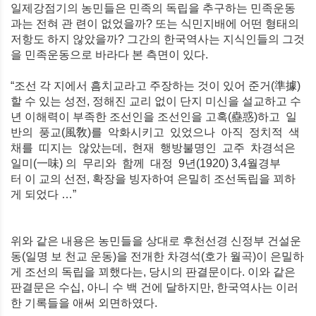
일제강점기의 농민들은 민족의 독립을 추구하는 민족운동
과는 전혀 관 련이 없었을까? 또는 식민지배에 어떤 형태의
저항도 하지 않았을까? 그간
의 한국역사는 지식인들의 그것
을 민족운동으로 바라다 본 측면이 있다.
“조선 각 지에서 흠치교라고 주장하는 것이 있어 준거(準據)
할 수 있는 성전, 정해진 교리 없이 단지 미신을 설교하고 수
년 이해력이 부족한 조선인을 조선인을 고혹(蠱惑)하고 일
반의 풍교(風敎)를 악화시키고 있었으나 아직 정치적 색
채를 띠지는 않았는데, 현재 행방불명인 교주 차경석은
일미(一味) 의 무리와 함께 대정 9년(1920) 3,4월경부
터 이 교의 선전, 확장을 빙자하여 은밀히 조선독립을 꾀하
게 되었다 …”
위와 같은 내용은 농민들을 상대로 후천선경 신정부 건설운
동(일명 보 천교 운동)을 전개한 차경석(호가 월곡)이 은밀하
게 조선의 독립을 꾀했다는, 당시의 판결문이다. 이와 같은
판결문은 수십, 아니 수 백 건에 달하지만, 한국역사는 이러
한 기록들을 애써 외면하였다.