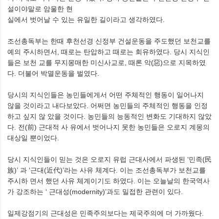
설이야말로 암울한 현
실에서 벗어날 수 있는 유일한 길이라고 생각하였다.
조선총독부는 한때 후천선경 신정부 건설운동을 주도했던 보천교를
예의 주시하면서, 때로는 탄압하고 때로는 회유하였다. 당시 지식인
들은 보천 교를 무지몽매한 미신사교로, 때론 악(惡)으로 지목하였
다. 더불어 박멸운동을 벌였다.
당시의 지식인들은 농민들에게서 어떤 주체적인 행동이 일어나지
않을 것이라고 내다보았다. 어쩌면 농민들의 주체적인 행동을 인정
하고 싶지 않 았을 것이다. 농민들의 능동적인 변화도 기대하지 않았
다. 전(前) 근대적 사 유에서 벗어나지 못한 농민들은 오로지 계몽의
대상일 뿐이었다.
당시 지식인들이 믿는 것은 오로지 유럽 근대사에서 파생된 ‘민족(民
族)’ 과 ‘근대(近代)’라는 사유 체계다. 이는 조선총독부가 보천교를
주시하 면서 했던 사유 체계이기도 하였다. 이는 오늘날의 한국역사
가 강조하는 ‘ 근대성(modernity)’과도 밀접한 관련이 있다.
일제강점기의 근대성은 민족주의보다는 제국주의에 더 가까웠다.