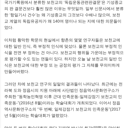
국가기록원에서 분류한 보천교의 ‘독립운동관련판결문’은 기성종교
의 판 결문건보다 훨씬 많은 이유는 무엇일까. 일부 신문사에서 분류
한 ‘항일기사 건수’는 왜 기성종교의 그것보다 수배나 많으며, 보천
교 계열의 독립유공자가 왜 140여 명이나 되는 지에 대한 의문들이
었다.
이처럼 황막한 학문의 현실에서 향촌의 몇몇 연구자들은 보천교에
대한 일반 인식, 즉 부정적 인식에 맞섰다. 물론 보천교의 부정적 인
식을 전면 부 정하는 건 아니다. 보천교의 행위들 가운데는 부정적으
로 평가할 수도 있는 면들이 있다. 하지만 오늘 날 보천교의 일반 인
식은 보천교에 대한 부정 또 는 긍정의 평가 그 자체를 무의미하게
만들어버렸다.
그러던 차에 보천교 연구의 일말의 결과들이 나타났다. 최근에는 전
라북 도와 정읍시의 지원 아래에 사단법인 정읍역사문화연구소가
주최한 “동학농민혁명 이후 근대 민족운동-일제강점기 보천교의 민
족운동-”(2016년 8월)이라는 학술대회가 개최되었다. 이어서 정읍
역사문화연구소의 “두 번째; 일제강점기 보천교의 민족운동”(2017
년 5월)이라는 학술대회가 열렸었다.
앞의 두 번의 학술대회와 완당 김재영 박사의 회갑(回甲)을 맞이하