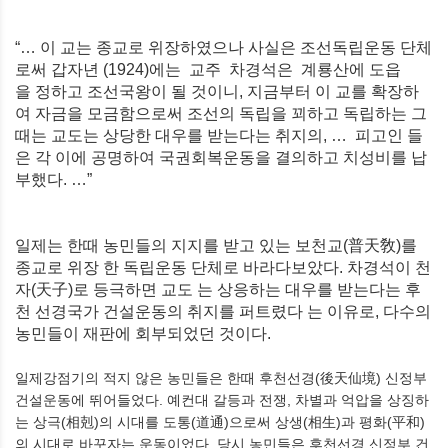
“… 이 교는 종교로 위장하였으나 사실은 조선독립운동 단체
로써 갑자년 (1924)에는 교주 차경석은 계룡산에 도읍
을 정하고 조선국왕이 될 것이니, 지금부터 이 교를 확장하
여 자금을 모금함으로써 조선의 독립을 꾀하고 독립하는 그
때는 교도는 상당한 대우를 받는다는 취지의, … 피고인 들
은 각 이에 공명하여 국권회복운동을 결의하고 치성비를 납
부했다. …”
일제는 한때 농민들의 지지를 받고 있는 보천교(普天敎)를
종교로 위장 한 독립운동 단체로 바라다보았다. 차경석이 천
자(天子)로 등극하면 교도 는 상응하는 대우를 받는다는 후
천 선경국가 건설운동의 취지를 퍼트렸다 는 이유로, 다수의
농민들이 재판에 회부되었던 것이다.
일제강점기의 적지 않은 농민들은 한때 후천선경(後天仙境) 신정부
건설운동에 뛰어들었다. 예컨대 갈등과 전쟁, 차별과 억압을 상징하
는 상극(相剋)의 시대를 도통(道通)으로써 상생(相生)과 평화(平和)
의 시대로 바꾸자는 운동이었다. 당시 농민들은 후천선경 신정부 건