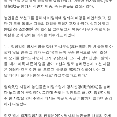
을 위한 종교적 경제 공동체를 형성하였다. 더불어 천자등극식(天子
登極式)을 통해서 식민지 민중, 즉 농민들을 결집시켰다.
농민들은 보천교를 통해서 비밀리에 일제의 패망을 예언하였고, 집
단 기 도를 통해서 그들의 패망을 앞당기고자 하였다. 심지어 명치
(明治)와 소화(昭和)의 초상을 그려놓고서 복숭아나무 가지로 만든
화살을 쏘아 맞히는 의식을 치루기도 하였다.
“… 정공일이 명치신명을 향해 ‘만사무석(萬死無惜; 만 번 죽어도 아
깝지 않을 만큼 그 죄가 무겁다)한 놈이 무슨 면목으로 우리 조선
에 오기를 원하느냐’면서 크게 꾸짖었다. 그러자 명치신명이 말하기
를 ‘내가 미륵 세존의 명을 받아 조선의 일로 불려왔는데 조선 사람
은 이러한 깊은 이면 을 모르고 증오와 戒視가 심하여 나는 떠
날 터이니 술이나 한잔 주시오’ 라고 하였다고 한다.”
엄혹했던 시절에 농민들은 비밀스럽게 명치신명(明治神冥)을 불러
다 놓고 크게 꾸짖었다. 그런데 꾸짖는 것만으로 끝나지 않았다. 탁
주 한 사발을 건네주면서 다시는 이웃 민족을 괴롭히지 말라며 준엄
하게 타일렀다.
이것 역시 일제강점기의 판결문이다. 당시의 농민들도 나름의 주체