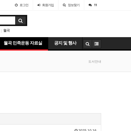
로그인
회원
가입
정보찾기
11
월곡
|
월곡 민족운동 자료실
공지 및 행사
도서안내
2025.10.16