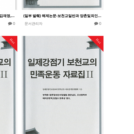
일제강점기 보천교의 민족운동, 김방룡,김재영,안후상,김철수,남창희 외 지음, 기역, 2017년 10월21일
(일부 발췌) 해제논문-보천교일반과 양촌및외인사정일람의 내용과 자료적의의, 김철수, 일제강점기 보천교의 민족…
0
0
문서관리자
Hot
Hot