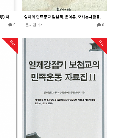
조선의 유사종교, 무라야마 지준(村山智順) 저, 조선총독부(1935), 최길성 등 역,계명대학교출판부, 19…
일제의 민족종교 말살책, 윤이흠, 모시는사람들, 2007년 10월20일
0
0
문서관리자
Hot
Hot