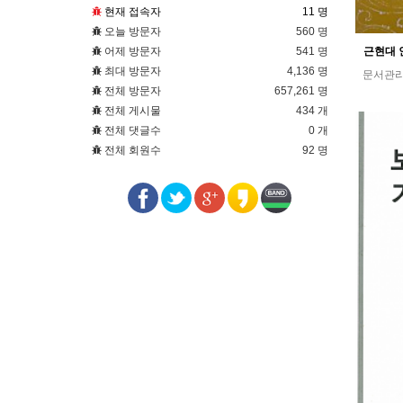
현재 접속자
11 명
오늘 방문자
560 명
근현대 
어제 방문자
541 명
최대 방문자
4,136 명
문서관
전체 방문자
657,261 명
전체 게시물
434 개
전체 댓글수
0 개
전체 회원수
92 명