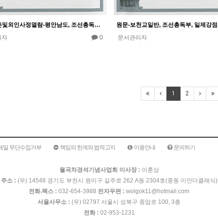
원문-양촌및외인사정열람-평안남도, 조선총독부, 일제강점기 보천교의 민족운동자료집 II권
0
리자
문서관리자
1
2
메일 무단수집거부
책임의 한계와 법적고지
이용안내
문의하기
월곡차경석기념사업회 이사장 :
이훈상
주소 :
(우) 14548 경기도 부천시 원미구 길주로 262 A동 2304호(중동 이안더클래식)
전화.팩스 :
032-654-3988
전자우편 :
wolgok11@hotmail.com
서울사무소 :
(우) 02797 서울시 성북구 종암로 100, 3층
전화 :
02-953-1231