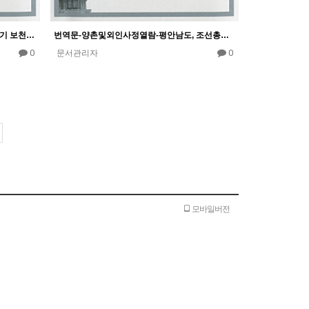
원문-보천교일반, 조선총독부, 일제강점기 보천교의 민족운동자료집II, 2017.12.30
번역문-양촌및외인사정열람-평안남도, 조선총독부, (에미코번역,김철수.안후상 감수), 일제강점기 보천교의 민족…
0
0
문서관리자
모바일버전