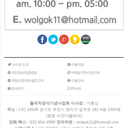
사이트 소개
이용약관
개인정보취급방침
이메일 무단수집거부
책임의 한계와 법적고지
이용안내
문의하기
PC버전
월곡차경석기념사업회 이사장 :
이훈상
주소 :
(우) 14548 경기도 부천시 원미구 길주로 262 A동 2304호
(중동 이안더클래식)
전화.팩스 :
032-654-3988
전자우편 :
wolgok11@hotmail.com