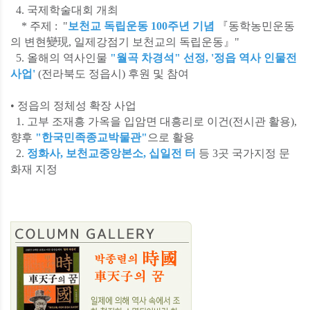
4. 국제학술대회 개최
* 주제 : "
보천교 독립운동 100주년 기념
『동학농민운동
의 변현變現, 일제강점기 보천교의 독립운동』"
5. 올해의 역사인물
"월곡 차경석" 선정, '정읍 역사 인물전
사업'
(전라북도 정읍시) 후원 및 참여
• 정읍의 정체성 확장 사업
1. 고부 조재흥 가옥을 입암면 대흥리로 이건(전시관 활용),
향후
"한국민족종교박물관"
으로 활용
2.
정화사, 보천교중앙본소, 십일전 터
등 3곳 국가지정 문
화재 지정