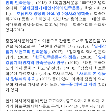
인의 민족운동
」(2018), 3·1독립만세운동 100주년기념학
술대회 「
일제강점기 태인지역의 민족운동
」 학술대회(20
19), 「
호남인재 양성의 산실, 영주정사와 영학숙
」 학술대
회(2021) 등을 개최하였다. 민간학술 용역으로 「태인 무
극대도의 역사·문화적 회고 및 전망」 학술대회를 주최하
였다(2018).
정읍역사문화연구소 이름으로 간행된 도서로 정읍인물 33
인을 중심으로 본 『근현대 인물한국사』(2015), 『
일제강
점기 보천교의 민족운동
』(2017), 『김재영의 역사인문학
강의』(2018), 『
한국민족운동사와 정읍
』(2019), 『
일제
강점기 태인지역 민족운동사 연구
』(2019), 『태인 무극대
도의 역사·문화적 회고 및 전망』(2019), 『정읍시 향토문
화유산 자료조사』(2019), 조사보고서, 『
사료로 본 정읍
사 망부석의 위치
』(2023) 등이 있다. 이밖에 정읍의 역사
문화 자원을 가사로 만든 노래, ‘
녹두꽃 피던 그 자리
’(CD)
가 있다.
현재 역사학자를 비롯한 고고학자, 종교학자, 지리학자, 지
역의 향토문화사학자들로 구성, 이사장 1명, 부이사장 1명,