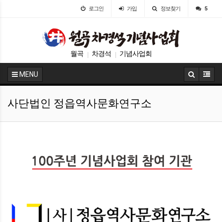
로그인
가입
정보찾기
5
월곡
차경석
기념사업회
|
|
MENU
사단법인 정읍역사문화연구소