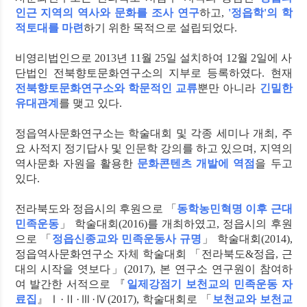
인근 지역의 역사와 문화를 조사 연구
하고,
'정읍학'의 학
적토대를 마련
하기 위한 목적으로 설립되었다.
비영리법인으로 2013년 11월 25일 설치하여 12월 2일에 사
단법인 전북향토문화연구소의 지부로 등록하였다. 현재
전북향토문화연구소와 학문적인 교류
뿐만 아니라
긴밀한
유대관계
를 맺고 있다.
정읍역사문화연구소는 학술대회 및 각종 세미나 개최, 주
요 사적지 정기답사 및 인문학 강의를 하고 있으며, 지역의
역사문화 자원을 활용한
문화콘텐츠 개발에 역점
을 두고
있다.
전라북도와 정읍시의 후원으로 「
동학농민혁명 이후 근대
민족운동
」 학술대회(2016)를 개최하였고, 정읍시의 후원
으로 「
정읍신종교와 민족운동사 규명
」 학술대회(2014),
정읍역사문화연구소 자체 학술대회 「전라북도&정읍, 근
대의 시작을 엿보다」(2017), 본 연구소 연구원이 참여하
여 발간한 서적으로 『
일제강점기 보천교의 민족운동 자
료집
』Ⅰ·Ⅱ·Ⅲ·Ⅳ(2017), 학술대회로 「
보천교와 보천교