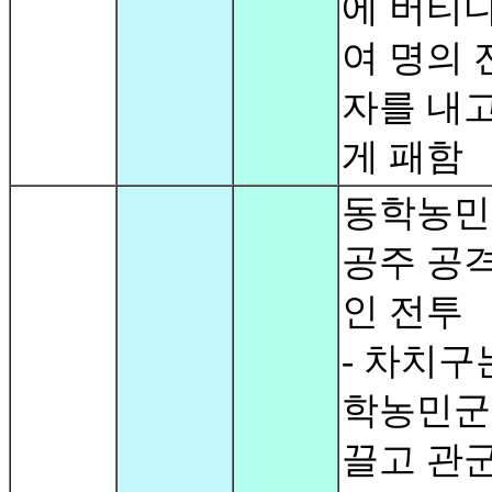
에 버티다 
여 명의 
자를 내고
게 패함
동학농민
공주 공격
인 전투
- 차치구
학농민군
끌고 관