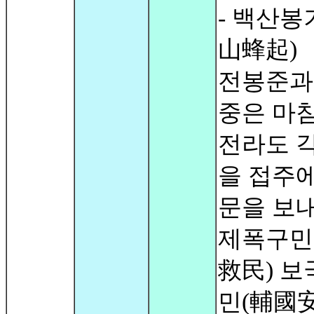
- 백산봉
山蜂起)
전봉준과
중은 마
전라도 각
을 접주에
문을 보
제폭구민
救民) 보
민(輔國