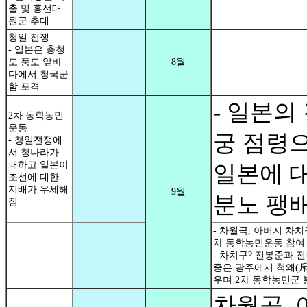
출 및 흥선대
원군 추대
청일 전쟁
- 일본은 충청
도 풍도 앞바
8월
다에서 청국군
함 포격
- 일본의
2차 동학농민
운동
궁 점령
- 청일전쟁에
서 청나라가
패하고 일본이
일본에 
조선에 대한
지배가 우세해
9월
분노 팽
짐
- 차월곡, 아버지 차치
차 동학농민운동 참여
- 차치구? 전봉준과 
중은 광주에서 척왜(斥
우며 2차 동학농민군 
차월곡, 