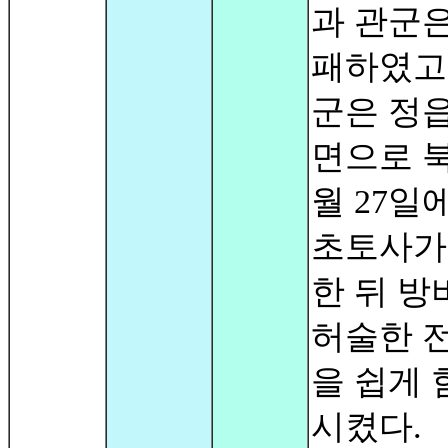
과 관군은
패하였고
군은 정읍
면으로 북
월 27일
초토사가
한 뒤 방
허술한 
을 쉽게 
시켰다.