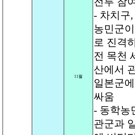
전투 참
- 차치구
농민군이
로 진격
전 목천 
산에서 
11월
일본군에
싸움
- 동학농
관군과 