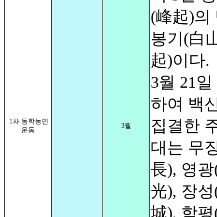
(峰起)의
봉기(白
起)이다.
3월 21일
하여 백
집결한 
1차 동학농민
3월
운동
대는 무장
長), 영광
光), 장성
城), 함평