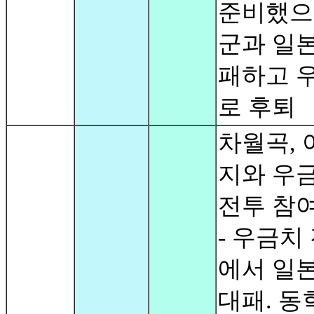
준비했으
군과 일
패하고 
로 후퇴
차월곡, 
지와 우
전투 참
- 우금치
에서 일
대패. 동