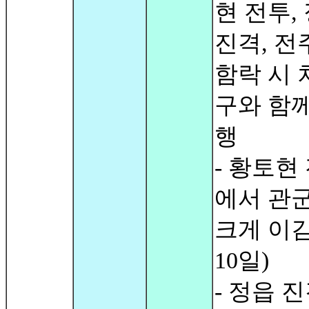
현 전투,
진격, 전
함락 시 
구와 함께
행
- 황토현
에서 관
크게 이김
10일)
- 정읍 