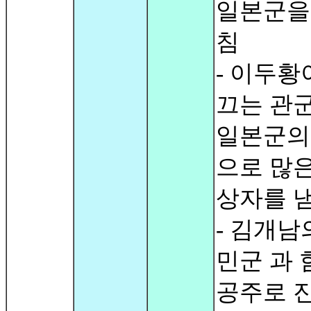
일본군을
침
- 이두황
끄는 관
일본군의
으로 많은
상자를 
- 김개남
민군 과 
공주로 