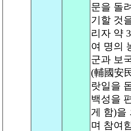
문을 돌려
기할 것을
리자 약 3
여 명의 
군과 보
(輔國安民
랏일을 
백성을 
게 함)을
며 참여