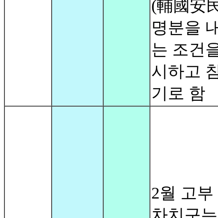
(輔國安
명분을 
는 조건을
시하고 
기로 함
2월 고부
차치구는