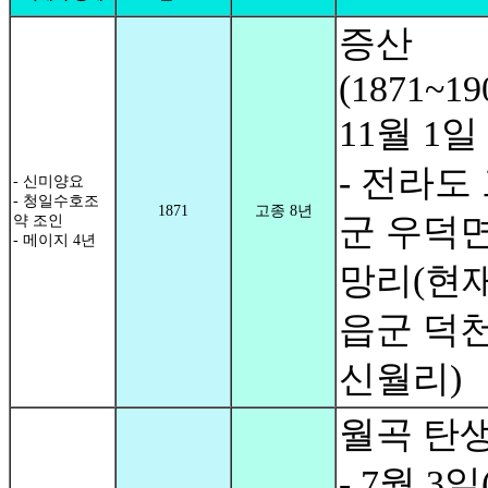
증산
(1871~19
11월 1일
- 전라도
- 신미양요
- 청일수호조
1871
고종 8년
군 우덕면
약 조인
- 메이지 4년
망리(현재
읍군 덕
신월리)
월곡 탄
- 7월 3