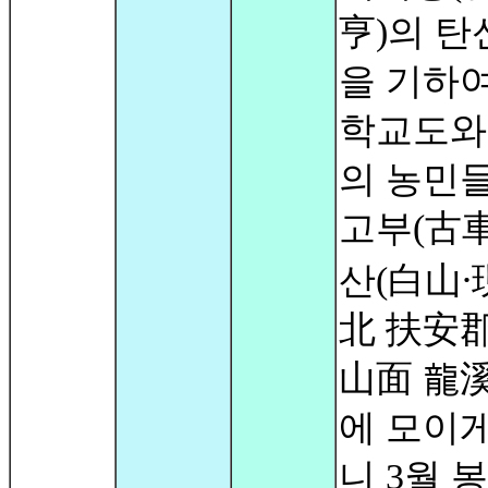
亨)의 탄
을 기하여
학교도와
의 농민
고부(古車
산(白山⸱
北 扶安郡
山面 龍溪
에 모이게
니 3월 