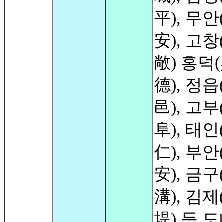
平), 무안
安), 고창
敞) 홍덕
德), 정읍
邑), 고부
阜), 태인
仁), 부안
安), 금구
溝), 김제
堤) 등 