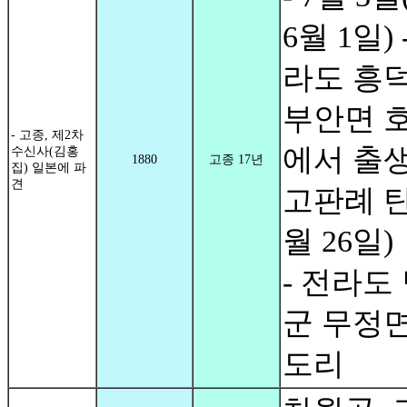
6월 1일) 
라도 흥
부안면 
- 고종, 제2차
에서 출
수신사(김홍
1880
고종 17년
집) 일본에 파
견
고판례 탄
월 26일)
- 전라도
군 무정면
도리