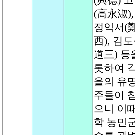
(興德) 
(高永淑)
정익서(
西), 김
道三) 등
롯하여 각
을의 유명
주들이 
으니 이때
학 농민