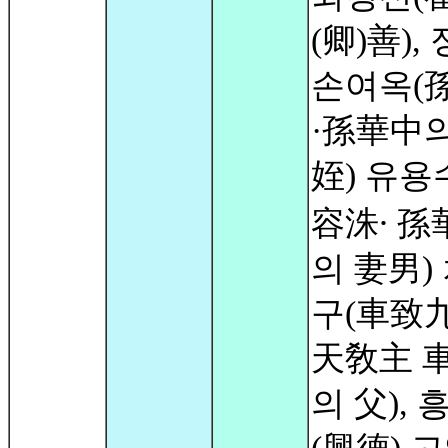
(卿)善),
손여옥(
·孫華中의
姪) 유용
容洙⸱ 孫
의 妻男)
구(車致
天敎主 
의 父), 