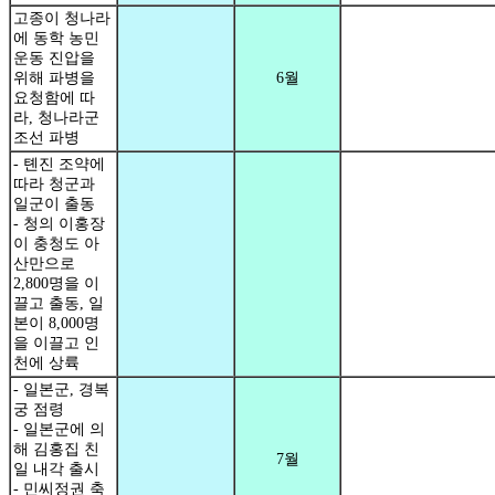
고종이 청나라
에 동학 농민
운동 진압을
위해 파병을
6월
요청함에 따
라, 청나라군
조선 파병
- 톈진 조약에
따라 청군과
일군이 출동
- 청의 이홍장
이 충청도 아
산만으로
2,800명을 이
끌고 출동, 일
본이 8,000명
을 이끌고 인
천에 상륙
- 일본군, 경복
궁 점령
- 일본군에 의
해 김홍집 친
7월
일 내각 출시
- 민씨정권 축