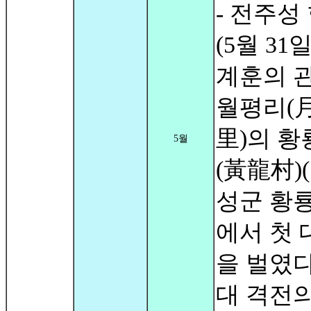
- 전주성
(5월 31일
계훈의 
월평리(
里)의 황
5월
(黃龍村)
성군 황룡
에서 첫 
을 벌였다
대 격전의