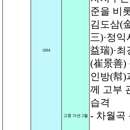
준을 비
김도삼(
三)·정익
益瑞)·
1894
(崔景善) 
인방(幇)
께 고부 
습격
- 차월곡
고종 31년 2월