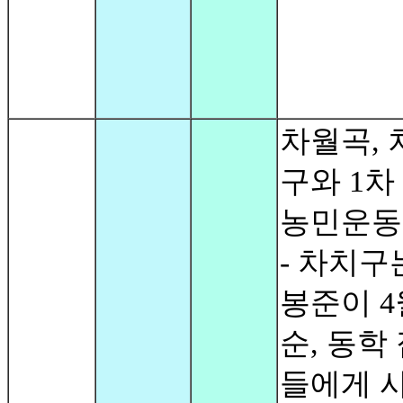
차월곡, 
구와 1차
농민운동
- 차치구
봉준이 4
순, 동학
들에게 