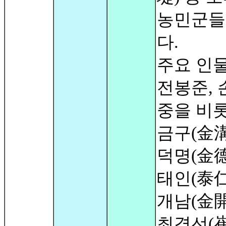
농민군들
다.
주요 인
전봉준, 
중을 비
금구(金溝
덕명(金德
태인(泰仁
개남(金
최경선(