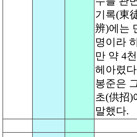
수를 관변
기록(東
辨)에는 
명이라 
만 약 4
헤아렸다
봉준은 그
초(供招
말했다.