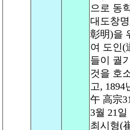
으로 동
대도창명
彰明)을 
여 도인(
들이 궐
것을 호
고, 189
午 高宗3
3월 21일
최시형(