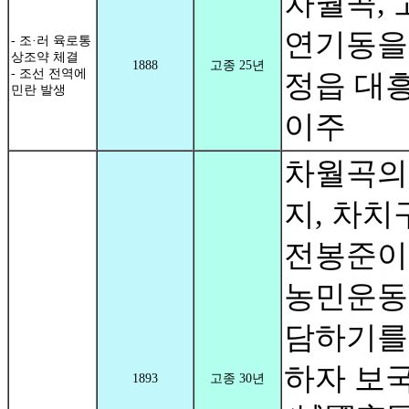
차월곡, 
연기동을
- 조·러 육로통
상조약 체결
1888
고종 25년
- 조선 전역에
정읍 대
민란 발생
이주
차월곡의
지, 차치
전봉준이
농민운동
담하기를
하자 보
1893
고종 30년