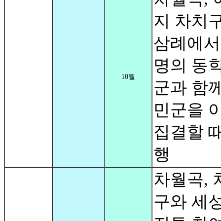
지 차치
삼례에서 
명의 동
10월
군과 함께
민군을 
집결할 때
행
차월곡, 
구와 세