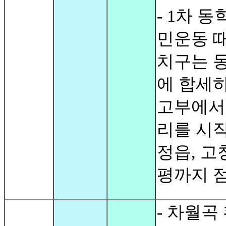
- 1차 동
민운동 
치구는 
에 합세
고부에서
리를 시
정읍, 고
평까지 
- 차월곡