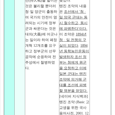
전(持久戰)을 벌이는
맺었다.
것은 불리할 뿐더러
텐진 조약의 내용
청·일 양군이 출동하
은
조선에서 '청 ·
여 국가의 안전이 염
일 양국 군대는 동
려되는 시기에 정부
시 철수하고, 동시
군과 싸운다는 것은
에 파병한다'이다.
대의(大義)에 어긋나
이 조약은
1894년
는 일이라 하여 폐정
청 · 일 전쟁의 구
개혁 12개조를 요구
실이 되었다
.
1894
하고 정부군의 선무
년 동학농민운동이
공작에 순응하여 전
발생하자 조선 정
주성에서 철병하였
부는 청에게 원군
다.
을 요청하고 이에
일본 군대는 텐진
조약에 의거해 군
대를 조선에 파병
할 명분을 얻었다.
[네이버 지식백과]
톈진 조약 (Basic 고
교생을 위한 국사
용어사전, 2001. 12.