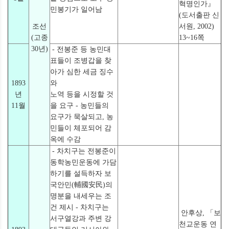
혁명인가』
민봉기가 일어남
(도서출판 신
조선
서원, 2002)
(고종
13~16쪽
30년)
- 전봉준 등 농민대
표들이 조병갑을 찾
아가 심한 세금 징수
1893
와
년
노역 등을 시정할 것
11월
을 요구 - 농민들의
요구가 묵살되고, 농
민들이 체포되어 감
옥에 수감
- 차치구는 전봉준이
동학농민운동에 가담
하기를 설득하자 보
국안민(輔國安民)의
명분을 내세우는 조
건 제시 - 차치구는
안후상, 「보
서구열강과 주변 강
천교운동 연