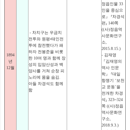
정읍인물 33
인을 중심으
로』 ⸢차경석
편⸥ 140쪽
((사)정읍역
- 차치구는 우금치
사문화연구
전투와 원평•태인전
소,
투에 참전했다가 패
2015.8.15.)
하자 전봉준을 비롯
1894
- 김재영
한 10여 명과 함께 장
년
『김재영의
성의 입암산성과 백
12월
역사 인문
양사를 거쳐 순창 피
학』 ⸢대일
노리에 몸을 숨김.
항쟁기 ‘보천
아들 차경석도 함께
교 운동’을
함
전개한 차경
석⸥ 323~324
쪽 ((사)정읍
역사문화연
구소,
2018.9.3.)