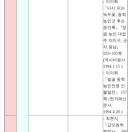
- 이이화
『다시 피는
녹두꽃, 동학
농민군 후손
증언록』 ⸢정
읍 농민 대접
주 차치구, 손
자 용남⸥
103~105쪽
(역사비평사
1994.1.15.)
- 이이화
『발굴 동학
농민전쟁 인
물열전』 157
쪽 (한겨레신
문사,
1994.4.20.)
- 최현식
『갑오동학
혁명사』 260