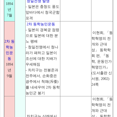
청일전쟁 발생
1894
- 일본은 충청도 풍도
년
앞바다에서 청국군함
7월
포격
2차 동학농민운동
- 일본의 경복궁 점령
이현희, 「동
으로 일본에 대한 분
학혁명의 전
2차 동
노 팽배
개와 근대
학농
- 청일전쟁에서 청나
성」 동학학
민운
라가 패하고 일본이
회 편, 『동
동
조선에 대한 지배가
학, 운동인가
1894
우세해짐
혁명인가』
년
- 차치구는 전봉준과
(도서출판 신
9월
전주에서, 손화중은
서원, 2002)
광주에서 척왜(斥倭)
24쪽
를 내세우며 2차 동학
농민군 봉기
이현희, 「동
학혁명의 전
개와 근대
차치구는 삼례에서
성」 동학학