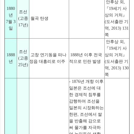
안후상 외,
1880
『19세기 사
조선
년
상의 거처』
(고종
월곡 탄생
7월 3
(도서출판 기
17년)
일
역, 2013) 131
쪽
안후상 외,
『19세기 사
조선
1888
고창 연기동을 떠나
1888년 이후 전국
상의 거처』
(고종
년
정읍 대흥리로 이주
적으로 민란 발생
(도서출판 기
25년)
역, 2013) 130
쪽
- 1876년 개항 이후
일본은 조선에 대
한 경제적 침투를
감행하여 조선을
일본의 시장화하는
한편, 조선에서 쌀
을 반출해 감으로
써 물가를 자극하