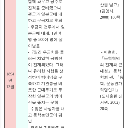
함께 싸우고 공주로
산을 넘고』
진격을 준비했으나
(김영사,
관군과 일본군에 패
2008) 180쪽
하고 우금치로 후퇴
- 우금치 전투에서 일
본군에 대패. 1만여
명 중 500여 명이 살
아남음
- 7일간 우금치를 둘
- 이현희,
러싼 치열한 공방전
「동학혁명
이 전개되었다. 그러
의 전개와 근
나 유리한 지형을 선
대성」 동학
1894
점하여 방어망을 구
학회 편, 『동
년
축하고 기관총을 비
학, 운동인가
12월
롯한 근대무기로 무
혁명인가』
장한 일본군의 방어
(도서출판 신
선을 뚫지는 못함
서원, 2002)
- 수많은 사상자를 내
28쪽
고 동학농민군이 궤
멸
- 후일을 기약하며 해