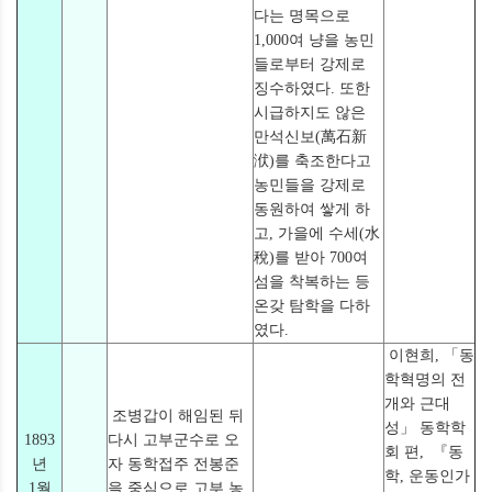
다는 명목으로
1,000여 냥을 농민
들로부터 강제로
징수하였다. 또한
시급하지도 않은
만석신보(萬石新
洑)를 축조한다고
농민들을 강제로
동원하여 쌓게 하
고, 가을에 수세(水
稅)를 받아 700여
섬을 착복하는 등
온갖 탐학을 다하
였다.
이현희, 「동
학혁명의 전
개와 근대
조병갑이 해임된 뒤
성」 동학학
1893
다시 고부군수로 오
회 편, 『동
년
자 동학접주 전봉준
학, 운동인가
1월
을 중심으로 고부 농