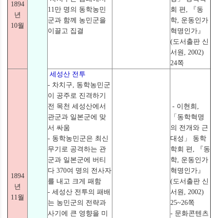
1894
11만 명의 동학농민
회 편, 『동
년
군과 함께 농민군을
학, 운동인가
10월
이끌고 집결
혁명인가』
(도서출판 신
서원, 2002)
24쪽
세성산 전투
- 차치구, 동학농민군
이 공주로 진격하기
전 목천 세성산에서
- 이현희,
관군과 일본군에 맞
「동학혁명
서 싸움
의 전개와 근
- 동학농민군은 최신
대성」 동학
무기로 공격하는 관
학회 편, 『동
군과 일본군에 버티
학, 운동인가
다 370여 명의 전사자
혁명인가』
1894
를 내고 크게 패함
(도서출판 신
년
- 세성산 전투의 패배
서원, 2002)
11월
는 농민군의 전략과
25~26쪽
사기에 큰 영향을 미
- 문화콘텐츠