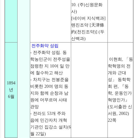
10. (주)신원문화
사)
[네이버 지식백과]
톈진조약 [天津條
約(천진조약)] (두
산백과)
전주화약 성립
- 전주화약 성립. 동
학농민군이 전주성을
이현희, 「동
점령한 지 10여 일 만
학혁명의 전
에 철수하고 해산
개와 근대
- 차치구는 전봉준을
성」 동학학
1894
비롯한 20여 명의 동
회 편, 『동
년
지와 함께 순창과 남
학, 운동인가
6월
원에 머무르며 사태
혁명인가』
관망
(도서출판 신
- 전라도 53개 주와
서원, 2002)
읍에 민간자치 개혁
22쪽
기관인 집강소 설치(6
월 22일)