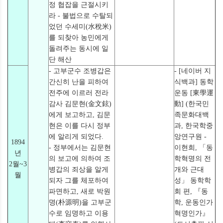
정 협잡을 근절시키
라 - 불법으로 수탈되
었던 수세미(水稅米)
를 되찾아 농민에게
돌려주는 동시에 일
단 해산
- 고부군수 조병갑은
- [네이버 지
간신히 난을 피하여
식백과] 동학
전주에 이르러 전라
운동 [東學運
감사 김문현(金文鉉)
動] (한국민
에게 보고하고, 김문
족문화대백
현은 이를 다시 정부
과, 한국학중
에 알리게 되었다.
앙연구원 -
1894
- 정부에서는 김문현
이현희, 「동
년
의 보고에 의하여 조
학혁명의 전
2월~3
병갑의 죄상을 알게
개와 근대
월
되자 그를 체포하여
성」 동학학
파면하고, 새로 박원
회 편, 『동
명(朴源明)을 고부군
학, 운동인가
수로 임명하고 이용
혁명인가』