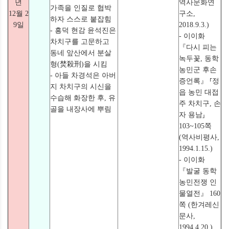
년
역사문화연
가족을 인질로 협박
12월 2
구소,
하자 스스로 붙잡힘
9일
2018.9.3.)
- 흥덕 현감 윤석진은
- 이이화
차치구를 고문하고
『다시 피는
동네 앞산에서 분살
녹두꽃, 동학
형(焚殺刑)을 시킴
농민군 후손
- 아들 차경석은 아버
증언록』 ⸢정
지 차치구의 시신을
읍 농민 대접
수습해 화장한 후, 유
주 차치구, 손
골을 내장사에 뿌림
자 용남⸥
103~105쪽
(역사비평사,
1994.1.15.)
- 이이화
『발굴 동학
농민전쟁 인
물열전』 160
쪽 (한겨레신
문사,
1994.4.20.)