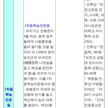
- 안후상 ⸢보
천교운동 연
구⸥ 4~6쪽, 16
쪽, 16쪽 각주
1차동학농민운동
16) (성균관
- 차치구는 전봉준이
대학교 석사
4월 하순, 동학 접주
학위 논문,
들에게 사발통문을
1992)
돌려 봉기할 것을 알
- 안후상 ⸢정
리자 약 3,000여 명의
읍학⸥ 제6호
농민군과 보국안민
⸢보천교 성립
(輔國安民:나랏일을
에 있어서의
돕고 백성을 편안하
동학⸱강증산⸥
게 함)을 외치며 다시
84~86쪽
봉기했다. 이를 1차
- 백원철⸱안
동학농민운동이라 함
후상⸱이병렬⸱
1차동
- 전봉준이 외세와 집
이대건 『19
학농
권층에 반기를 들고
세기 사상의
민운
백산에서 농민 대회
거처』 ⸢근대
동
를 열었다. 태인(泰
민중종교운