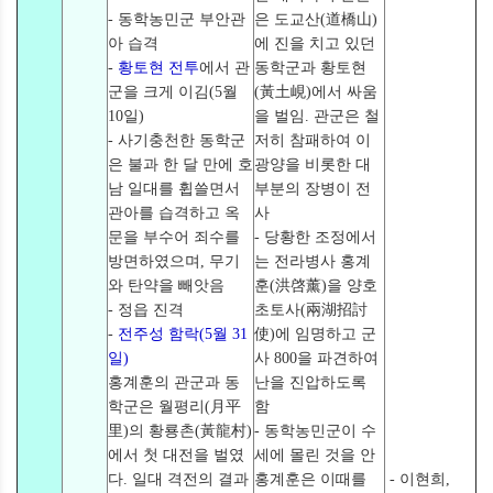
- 동학농민군 부안관
은 도교산(道橋山)
아 습격
에 진을 치고 있던
-
황토현 전투
에서 관
동학군과 황토현
군을 크게 이김(5월
(黃土峴)에서 싸움
10일)
을 벌임. 관군은 철
- 사기충천한 동학군
저히 참패하여 이
은 불과 한 달 만에 호
광양을 비롯한 대
남 일대를 휩쓸면서
부분의 장병이 전
관아를 습격하고 옥
사
문을 부수어 죄수를
- 당황한 조정에서
방면하였으며, 무기
는 전라병사 홍계
와 탄약을 빼앗음
훈(洪啓薰)을 양호
- 정읍 진격
초토사(兩湖招討
-
전주성 함락(5월 31
使)에 임명하고 군
일)
사 800을 파견하여
홍계훈의 관군과 동
난을 진압하도록
학군은 월평리(月平
함
里)의 황룡촌(黃龍村)
- 동학농민군이 수
에서 첫 대전을 벌였
세에 몰린 것을 안
다. 일대 격전의 결과
홍계훈은 이때를
- 이현희,