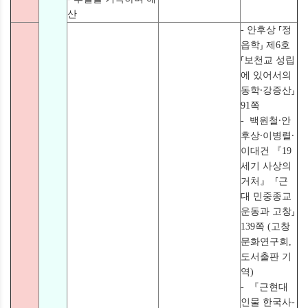
산
- 안후상 ⸢정
읍학⸥ 제6호
⸢보천교 성립
에 있어서의
동학⸱강증산⸥
91쪽
- 백원철⸱안
후상⸱이병렬⸱
이대건 『19
세기 사상의
거처』 ⸢근
대 민중종교
운동과 고창⸥
139쪽 (고창
문화연구회,
도서출판 기
역)
- 『근현대
인물 한국사-