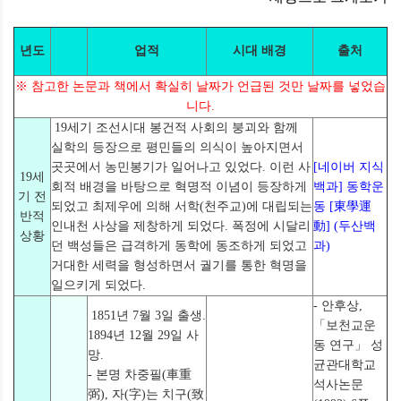
년도
업적
시대 배경
출처
※ 참고한 논문과 책에서 확실히 날짜가 언급된 것만 날짜를 넣었습
니다.
19세기 조선시대 봉건적 사회의 붕괴와 함께
실학의 등장으로 평민들의 의식이 높아지면서
곳곳에서 농민봉기가 일어나고 있었다. 이런 사
[네이버 지식
19세
회적 배경을 바탕으로 혁명적 이념이 등장하게
백과] 동학운
기 전
되었고 최제우에 의해 서학(천주교)에 대립되는
동 [東學運
반적
인내천 사상을 제창하게 되었다. 폭정에 시달리
動] (두산백
상황
던 백성들은 급격하게 동학에 동조하게 되었고
과)
거대한 세력을 형성하면서 궐기를 통한 혁명을
일으키게 되었다.
- 안후상,
1851년 7월 3일 출생.
「보천교운
1894년 12월 29일 사
동 연구」 성
망.
균관대학교
- 본명 차중필(車重
석사논문
弼), 자(字)는 치구(致