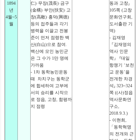
1894
仁)·무장(茂長)·금구
동과 고창⸥
년
(金構)·부안(扶安)·고
105쪽 (고창
4월~5
창(高敞)·흥덕(興德)
문화연구회,
월
등의 접주들과 각기
도서출판 기
병력을 이끌고 전봉
역)
준이 먼저 점령한 백
- 김재영
산(白山)으로 참여.
『김재영의
백산에 모인 농민군
역사 인문
은 그 수가 1만 명에
학』 ⸢대일
가까움
항쟁기 ‘보천
- 1차 동학농민운동
교 운동’을
때 차치구는 동학군
전개한 차경
에 합세하여 고부에
석⸥ 323~324
서의 승리를 시작으
쪽 ((사)정읍
로 정읍, 고창, 함평까
역사문화연
지 점령
구소,
2018.9.3.)
- 이현희,
「동학혁명
의 전개와 근