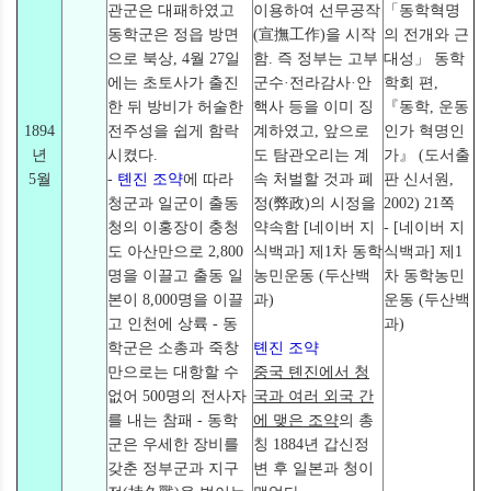
관군은 대패하였고
이용하여 선무공작
「동학혁명
동학군은 정읍 방면
(宣撫工作)을 시작
의 전개와 근
으로 북상, 4월 27일
함. 즉 정부는 고부
대성」 동학
에는 초토사가 출진
군수·전라감사·안
학회 편,
한 뒤 방비가 허술한
핵사 등을 이미 징
『동학, 운동
1894
전주성을 쉽게 함락
계하였고, 앞으로
인가 혁명인
년
시켰다.
도 탐관오리는 계
가』 (도서출
5월
-
톈진 조약
에 따라
속 처벌할 것과 폐
판 신서원,
청군과 일군이 출동
정(弊政)의 시정을
2002) 21쪽
청의 이홍장이 충청
약속함 [네이버 지
- [네이버 지
도 아산만으로 2,800
식백과] 제1차 동학
식백과] 제1
명을 이끌고 출동 일
농민운동 (두산백
차 동학농민
본이 8,000명을 이끌
과)
운동 (두산백
고 인천에 상륙 - 동
과)
학군은 소총과 죽창
톈진 조약
만으로는 대항할 수
중국 톈진에서 청
없어 500명의 전사자
국과 여러 외국 간
를 내는 참패 - 동학
에 맺은 조약
의 총
군은 우세한 장비를
칭 1884년 갑신정
갖춘 정부군과 지구
변 후 일본과 청이