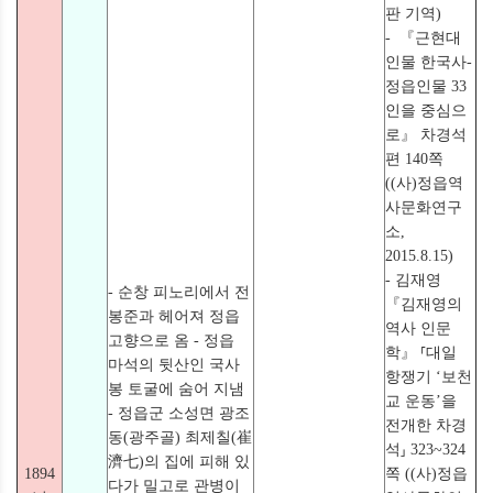
판 기역)
- 『근현대
인물 한국사-
정읍인물 33
인을 중심으
로』 차경석
편 140쪽
((사)정읍역
사문화연구
소,
2015.8.15)
- 김재영
- 순창 피노리에서 전
『김재영의
봉준과 헤어져 정읍
역사 인문
고향으로 옴 - 정읍
학』 ⸢대일
마석의 뒷산인 국사
항쟁기 ‘보천
봉 토굴에 숨어 지냄
교 운동’을
- 정읍군 소성면 광조
전개한 차경
동(광주골) 최제칠(崔
석⸥ 323~324
濟七)의 집에 피해 있
1894
쪽 ((사)정읍
다가 밀고로 관병이