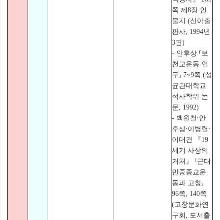
쪽 제8장 인
물지 (신아출
판사, 1994년
3판)
- 안후상 ⸢보
천교운동 연
구⸥ 7~9쪽 (성
균관대학교
석사학위 논
문, 1992)
- 백원철⸱안
후상⸱이병렬⸱
이대건 『19
세기 사상의
거처』 ⸢근대
민중종교운
동과 고창⸥
96쪽, 140쪽
(고창문화연
구회, 도서출