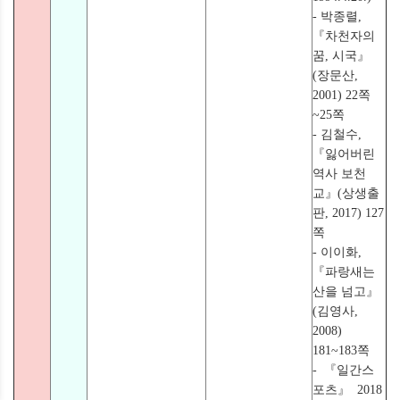
- 박종렬,
『차천자의
꿈, 시국』
(장문산,
2001) 22쪽
~25쪽
- 김철수,
『잃어버린
역사 보천
교』(상생출
판, 2017) 127
쪽
- 이이화,
『파랑새는
산을 넘고』
(김영사,
2008)
181~183쪽
- 『일간스
포츠』 2018