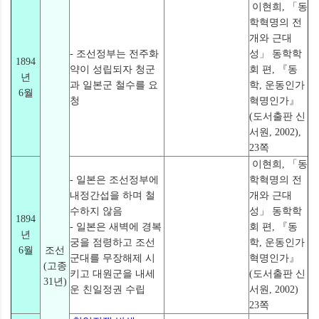
이현희, 「동
학혁명의 전
개와 근대
- 조선정부는 전주화
성」 동학학
1894
약이 성립되자 청군
회 편, 『동
년
과 일본군 철수를 요
학, 운동인가
6월
청
혁명인가』
(도서출판 신
서원, 2002),
23쪽
이현희, 「동
- 일본은 조선정부에
학혁명의 전
내정간섭을 하며 철
개와 근대
수하지 않음
성」 동학학
1894
- 일본은 새벽에 경복
회 편, 『동
년
궁을 점령하고 조선
학, 운동인가
6월
조선
군대를 무장해제 시
혁명인가』
(고종
키고 대원군을 내세
(도서출판 신
31년)
운 친일정권 수립
서원, 2002)
23쪽