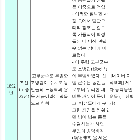
여 농민들의 생활
을 이중으로 억압
- 이러한 절박한 사
정 속에서 탐관오
리의 횡포는 갈수
록 가중되어 백성
들은 더 이상 견딜
수 없는 상태에 이
르렀다.
- 이 무렵 고부군수
로 조병갑(趙秉甲)
고부군수로 부임한
이 부임하였다. 신
[네이버 지
조선
조병갑이 수시로 농
임 군수는 농민들
식백과] 제1
1892
(고종
민들의 노동력과 쌀
로부터 무리한 세
차 동학농민
년
29년)
을 세금이라는 명목
미를 거두어 들이
운동 (두산백
으로 착취
고, 백성들에게 무
과)
고한 죄명을 씌워 2
만 냥이 넘는 돈을
수탈하는가 하면
부친의 송덕비각
(頌德碑閣)을 세운