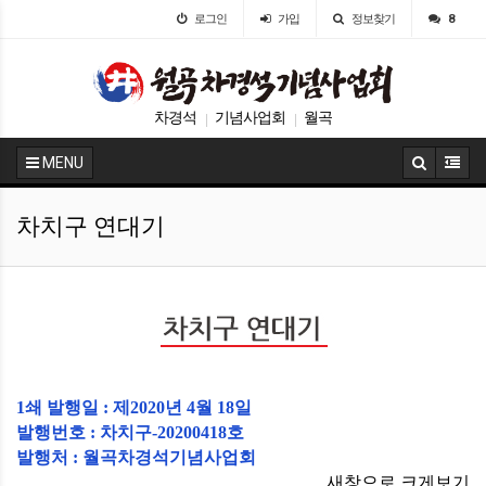
로그인
가입
정보찾기
8
차경석
기념사업회
월곡
|
|
MENU
차치구 연대기
1쇄 발행일 : 제2020년 4월 18일
발행번호 : 차치구-20200418호
발행처 : 월곡차경석기념사업회
새창으로 크게보기