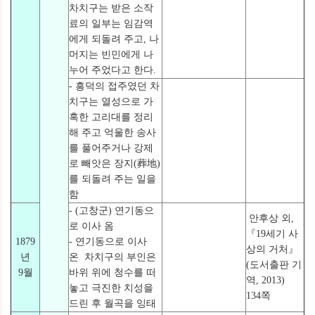
차치구는 받은 소작
료의 일부는 임감역
에게 되돌려 주고, 나
머지는 빈민에게 나
누어 주었다고 한다.
- 흥덕의 접주였던 차
치구는 열성으로 가
혹한 고리대를 정리
해 주고 억울한 송사
를 풀어주거나 강제
로 빼앗은 장지(葬地)
를 되돌려 주는 일을
함
- (고창군) 연기동으
안후상 외,
로 이사 옴
『19세기 사
1879
- 연기동으로 이사
상의 거처』
년
온 차치구의 부인은
(도서출판 기
9월
바위 위에 청수를 떠
역, 2013)
놓고 극진한 치성을
134쪽
드린 후 월곡을 잉태