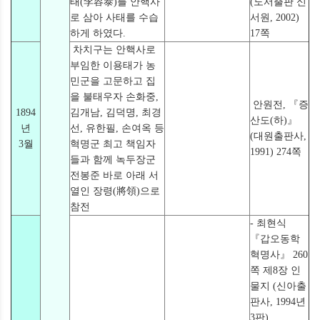
태(李容泰)를 안핵사
(도서출판 신
로 삼아 사태를 수습
서원, 2002)
하게 하였다.
17쪽
차치구는 안핵사로
부임한 이용태가 농
민군을 고문하고 집
을 불태우자 손화중,
안원전, 『증
1894
김개남, 김덕명, 최경
산도(하)』
년
선, 유한필, 손여옥 등
(대원출판사,
3월
혁명군 최고 책임자
1991) 274쪽
들과 함께 녹두장군
전봉준 바로 아래 서
열인 장령(將領)으로
참전
- 최현식
『갑오동학
혁명사』 260
쪽 제8장 인
물지 (신아출
판사, 1994년
3판)