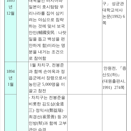
1893
대국들인 러시아와
구」 성균관
년
일본이 호시탐탐 우
대학교석사
12월
리나라를 집어 삼키
논문(1992) 6
려는 야심으로 침략
쪽
하는 것에 맞서 보국
안민(輔國安民 : 나랏
일을 돕고 백성을 편
안하게 함)이라는 명
분을 내거는 조건으
로 참여함
1월 차치구, 전봉준
안원전, 『증
1894
과 함께 손여옥과 정
산도(하)』
년
읍군에서 장령으로서
(대원출판사,
1월
농민군 5,000명을 이
1991) 274쪽
끌고 참전
- 차치구는 전봉준을
비롯한 김도삼(金道
三)·정익서(鄭益瑞)·
최경선(崔景善) 등 20
인방(幇)과 함께 고부
관아 습격