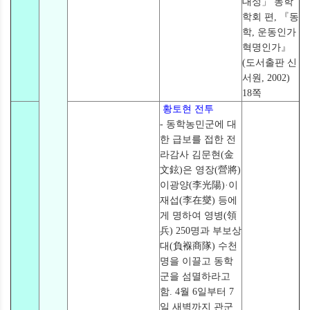
대성」 동학
학회 편, 『동
학, 운동인가
혁명인가』
(도서출판 신
서원, 2002)
18쪽
황토현 전투
- 동학농민군에 대
한 급보를 접한 전
라감사 김문현(金
文鉉)은 영장(營將)
이광양(李光陽)·이
재섭(李在燮) 등에
게 명하여 영병(領
兵) 250명과 부보상
대(負褓商隊) 수천
명을 이끌고 동학
군을 섬멸하라고
함. 4월 6일부터 7
일 새벽까지 관군