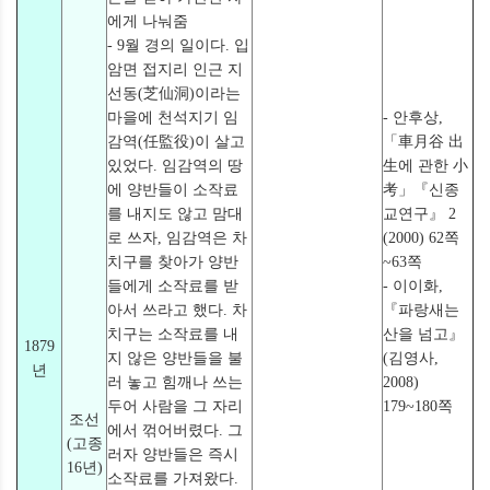
에게 나눠줌
- 9월 경의 일이다. 입
암면 접지리 인근 지
선동(芝仙洞)이라는
마을에 천석지기 임
- 안후상,
감역(任監役)이 살고
「車月谷 出
있었다. 임감역의 땅
生에 관한 小
에 양반들이 소작료
考」『신종
를 내지도 않고 맘대
교연구』 2
로 쓰자, 임감역은 차
(2000) 62쪽
치구를 찾아가 양반
~63쪽
들에게 소작료를 받
- 이이화,
아서 쓰라고 했다. 차
『파랑새는
치구는 소작료를 내
산을 넘고』
1879
지 않은 양반들을 불
(김영사,
년
러 놓고 힘깨나 쓰는
2008)
두어 사람을 그 자리
179~180쪽
조선
에서 꺾어버렸다. 그
(고종
러자 양반들은 즉시
16년)
소작료를 가져왔다.