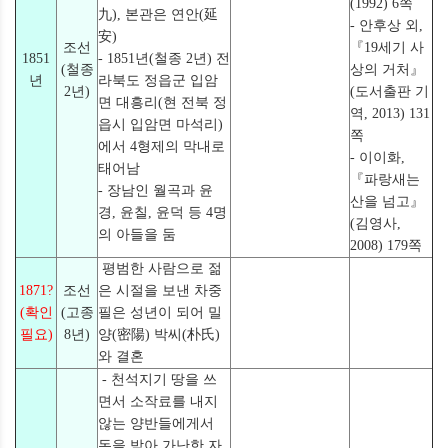
(1992) 6쪽
九), 본관은 연안(延
- 안후상 외,
安)
조선
『19세기 사
1851
- 1851년(철종 2년) 전
(철종
상의 거처』
년
라북도 정읍군 입암
2년)
(도서출판 기
면 대흥리(현 전북 정
역, 2013) 131
읍시 입암면 마석리)
쪽
에서 4형제의 막내로
- 이이화,
태어남
『파랑새는
- 장남인 월곡과 윤
산을 넘고』
경, 윤칠, 윤덕 등 4명
(김영사,
의 아들을 둠
2008) 179쪽
평범한 사람으로 젊
1871?
조선
은 시절을 보낸 차중
(확인
(고종
필은 성년이 되어 밀
필요)
8년)
양(密陽) 박씨(朴氏)
와 결혼
- 천석지기 땅을 쓰
면서 소작료를 내지
않는 양반들에게서
돈을 받아 가난한 자